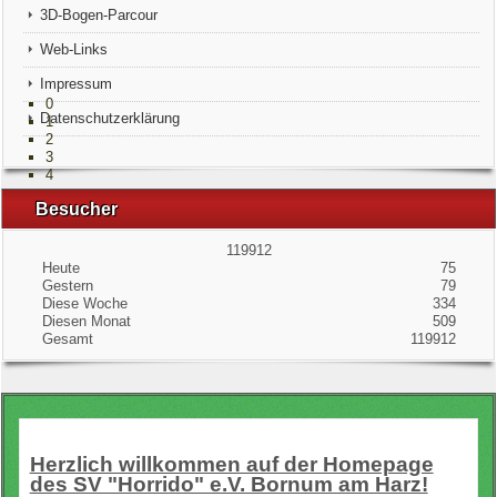
Unsere Könige
3D-Bogen-Parcour
Web-Links
Mitgliederbereich
Impressum
0
Datenschutzerklärung
1
2
3
4
Besucher
119912
Heute
75
Gestern
79
Diese Woche
334
Diesen Monat
509
Gesamt
119912
Herzlich willkommen auf der Homepage
des SV "Horrido" e.V. Bornum am Harz!