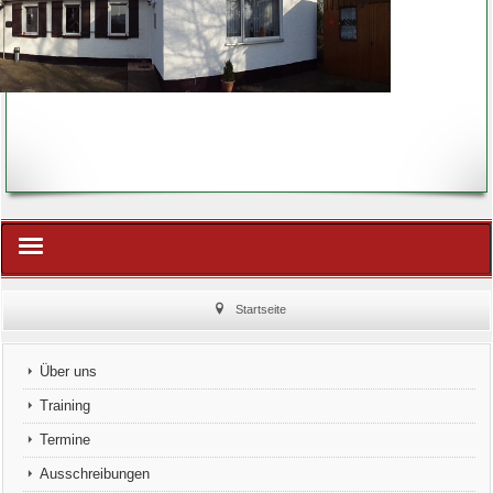
Home
Startseite
Vereins-Historie
Über uns
Schützenhaus
Training
Termine
Der Vorstand
Ausschreibungen