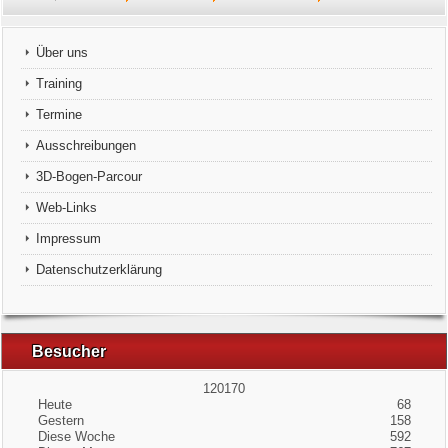
Vereins-Historie
Über uns
Schützenhaus
Training
Termine
Der Vorstand
Ausschreibungen
Unsere Könige
3D-Bogen-Parcour
Web-Links
Mitgliederbereich
Impressum
Datenschutzerklärung
Besucher
120170
Heute
68
Gestern
158
Diese Woche
592